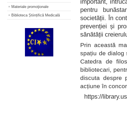
important, întruc
Materiale promoţionale
pentru bunăstar
Biblioteca Științifică Medicală
societății. În con
prevenției și pr
sănătății creierul
Prin această ma
spațiu de dialog 
Catedra de filo
bibliotecari, pent
discuta despre p
acțiune în concord
https://library.