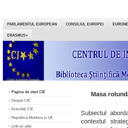
PARLAMENTUL EUROPEAN
CONSILIUL EUROPEI
EURON
ERASMUS+
Pagina de start CIE
Masa rotundă
Despre CIE
Activități CIE
Subiectul aborda
Republica Moldova și UE
contextul strat
Link-uri utile