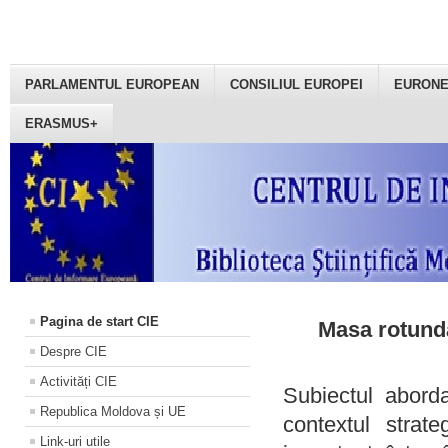
PARLAMENTUL EUROPEAN
CONSILIUL EUROPEI
EURON
ERASMUS+
Pagina de start CIE
Masa rotundă
Despre CIE
Activități CIE
Subiectul aborda
Republica Moldova și UE
contextul strat
Link-uri utile