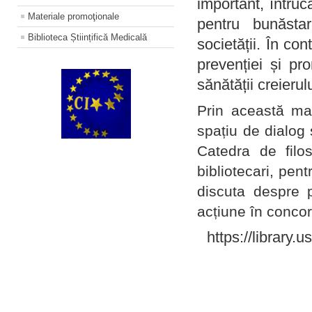
important, întruc
Materiale promoţionale
pentru bunăstar
Biblioteca Științifică Medicală
societății. În con
prevenției și pr
sănătății creierul
Prin această ma
spațiu de dialog 
Catedra de filo
bibliotecari, pent
discuta despre p
acțiune în concord
https://library.