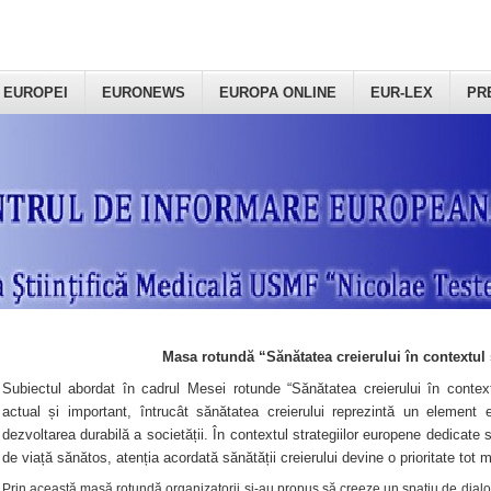
 EUROPEI
EURONEWS
EUROPA ONLINE
EUR-LEX
PR
Masa rotundă “Sănătatea creierului în contextul 
Subiectul abordat în cadrul Mesei rotunde “Sănătatea creierului în context
actual și important, întrucât sănătatea creierului reprezintă un element e
dezvoltarea durabilă a societății. În contextul strategiilor europene dedicate s
de viață sănătos, atenția acordată sănătății creierului devine o prioritate tot 
Prin această masă rotundă organizatorii şi-au propus să creeze un spațiu de dialog