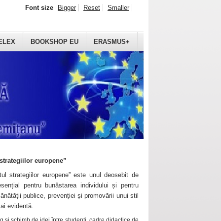
Font size
Bigger
Reset
Smaller
ELEX
BOOKSHOP EU
ERASMUS+
strategiilor europene”
ul strategiilor europene” este unul deosebit de
sențial pentru bunăstarea individului și pentru
ănătății publice, prevenției și promovării unui stil
mai evidentă.
 și schimb de idei între studenți, cadre didactice de