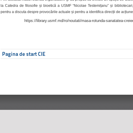
la Catedra de filosofie și bioetică a USMF “Nicolae Testemițanu” și bibliotecari,
pentru a discuta despre provocările actuale și pentru a identifica direcții de acțiune
https://library.usmf.md/ro/noutati/masa-rotunda-sanatatea-creier
Pagina de start CIE