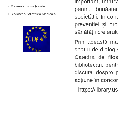
important, întruc
Materiale promoţionale
pentru bunăstar
Biblioteca Științifică Medicală
societății. În con
prevenției și pr
sănătății creierul
Prin această ma
spațiu de dialog 
Catedra de filo
bibliotecari, pent
discuta despre p
acțiune în concord
https://library.