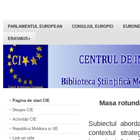
PARLAMENTUL EUROPEAN
CONSILIUL EUROPEI
EURON
ERASMUS+
Pagina de start CIE
Masa rotundă
Despre CIE
Activități CIE
Subiectul aborda
Republica Moldova și UE
contextul strat
Link-uri utile