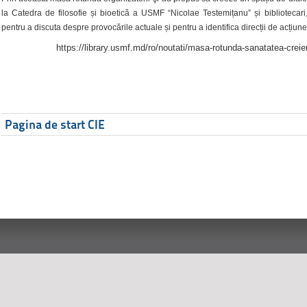
la Catedra de filosofie și bioetică a USMF “Nicolae Testemițanu” și bibliotecari,
pentru a discuta despre provocările actuale și pentru a identifica direcții de acțiune
https://library.usmf.md/ro/noutati/masa-rotunda-sanatatea-creier
Pagina de start CIE