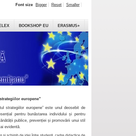
Font size
Bigger
Reset
Smaller
ELEX
BOOKSHOP EU
ERASMUS+
strategiilor europene”
ul strategiilor europene” este unul deosebit de
sențial pentru bunăstarea individului și pentru
ănătății publice, prevenției și promovării unui stil
mai evidentă.
 și schimb de idei între studenți, cadre didactice de