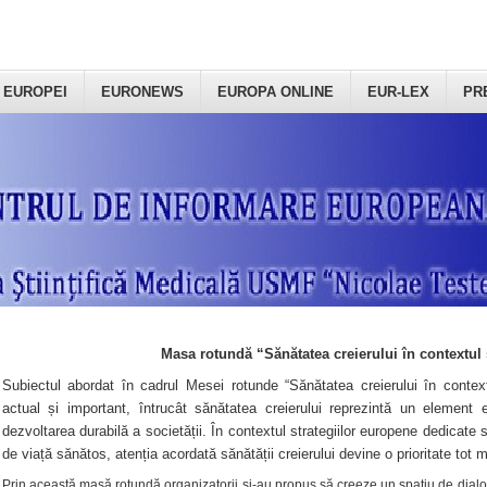
 EUROPEI
EURONEWS
EUROPA ONLINE
EUR-LEX
PR
Masa rotundă “Sănătatea creierului în contextul 
Subiectul abordat în cadrul Mesei rotunde “Sănătatea creierului în context
actual și important, întrucât sănătatea creierului reprezintă un element e
dezvoltarea durabilă a societății. În contextul strategiilor europene dedicate s
de viață sănătos, atenția acordată sănătății creierului devine o prioritate tot 
Prin această masă rotundă organizatorii şi-au propus să creeze un spațiu de dialog