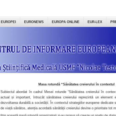
 EUROPEI
EURONEWS
EUROPA ONLINE
EUR-LEX
PR
Masa rotundă “Sănătatea creierului în contextul 
Subiectul abordat în cadrul Mesei rotunde “Sănătatea creierului în context
actual și important, întrucât sănătatea creierului reprezintă un element e
dezvoltarea durabilă a societății. În contextul strategiilor europene dedicate s
de viață sănătos, atenția acordată sănătății creierului devine o prioritate tot 
Prin această masă rotundă organizatorii şi-au propus să creeze un spațiu de dialog