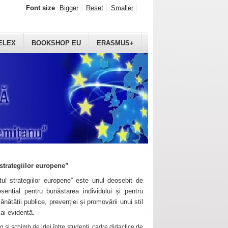
Font size
Bigger
Reset
Smaller
ELEX
BOOKSHOP EU
ERASMUS+
strategiilor europene”
ul strategiilor europene” este unul deosebit de
sențial pentru bunăstarea individului și pentru
ănătății publice, prevenției și promovării unui stil
mai evidentă.
 și schimb de idei între studenți, cadre didactice de