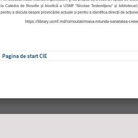
la Catedra de filosofie și bioetică a USMF “Nicolae Testemițanu” și bibliotecari,
pentru a discuta despre provocările actuale și pentru a identifica direcții de acțiune
https://library.usmf.md/ro/noutati/masa-rotunda-sanatatea-creier
Pagina de start CIE