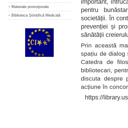
important, întruc
Materiale promoţionale
pentru bunăstar
Biblioteca Științifică Medicală
societății. În con
prevenției și pr
sănătății creierul
Prin această ma
spațiu de dialog 
Catedra de filo
bibliotecari, pent
discuta despre p
acțiune în concord
https://library.