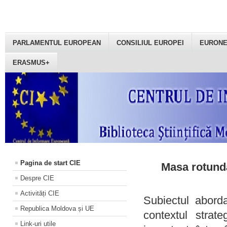
PARLAMENTUL EUROPEAN
CONSILIUL EUROPEI
EURON
ERASMUS+
Pagina de start CIE
Masa rotundă
Despre CIE
Activități CIE
Subiectul aborda
Republica Moldova și UE
contextul strat
Link-uri utile