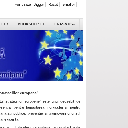
Font size
Bigger
Reset
Smaller
ELEX
BOOKSHOP EU
ERASMUS+
strategiilor europene”
ul strategiilor europene” este unul deosebit de
sențial pentru bunăstarea individului și pentru
ănătății publice, prevenției și promovării unui stil
mai evidentă.
 și schimb de idei între studenți, cadre didactice de