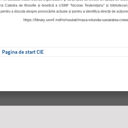
la Catedra de filosofie și bioetică a USMF “Nicolae Testemițanu” și bibliotecari,
pentru a discuta despre provocările actuale și pentru a identifica direcții de acțiune
https://library.usmf.md/ro/noutati/masa-rotunda-sanatatea-creier
Pagina de start CIE