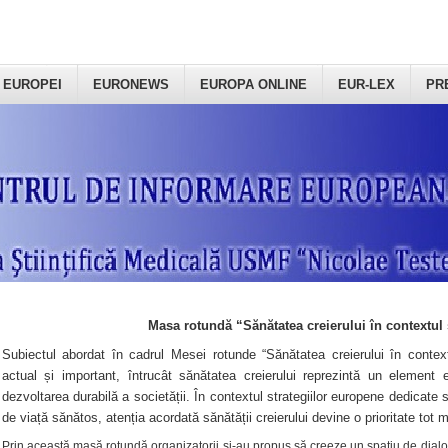
 EUROPEI
EURONEWS
EUROPA ONLINE
EUR-LEX
PR
Masa rotundă “Sănătatea creierului în contextul 
Subiectul abordat în cadrul Mesei rotunde “Sănătatea creierului în context
actual și important, întrucât sănătatea creierului reprezintă un element e
dezvoltarea durabilă a societății. În contextul strategiilor europene dedicate s
de viață sănătos, atenția acordată sănătății creierului devine o prioritate tot 
Prin această masă rotundă organizatorii şi-au propus să creeze un spațiu de dialog