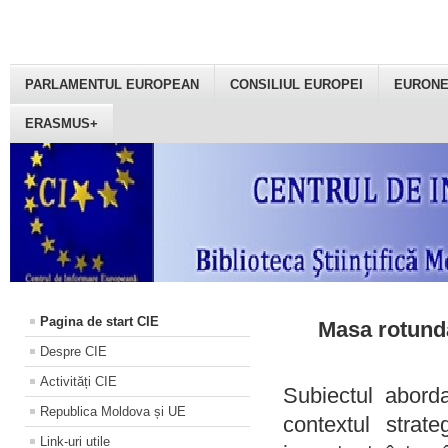
PARLAMENTUL EUROPEAN
CONSILIUL EUROPEI
EURON
ERASMUS+
Pagina de start CIE
Masa rotundă
Despre CIE
Activități CIE
Subiectul aborda
Republica Moldova și UE
contextul strat
Link-uri utile