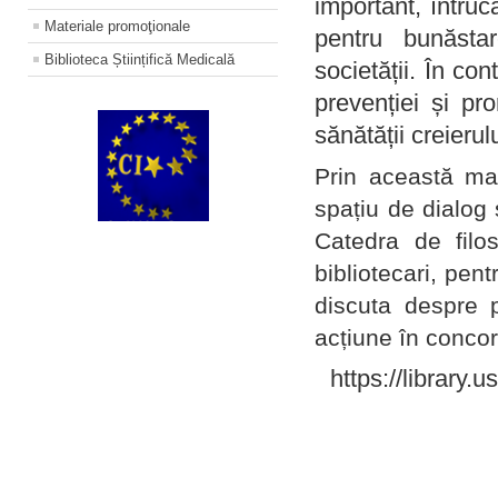
important, întruc
Materiale promoţionale
pentru bunăstar
Biblioteca Științifică Medicală
societății. În con
prevenției și pr
sănătății creierul
Prin această ma
spațiu de dialog 
Catedra de filo
bibliotecari, pent
discuta despre p
acțiune în concord
https://library.