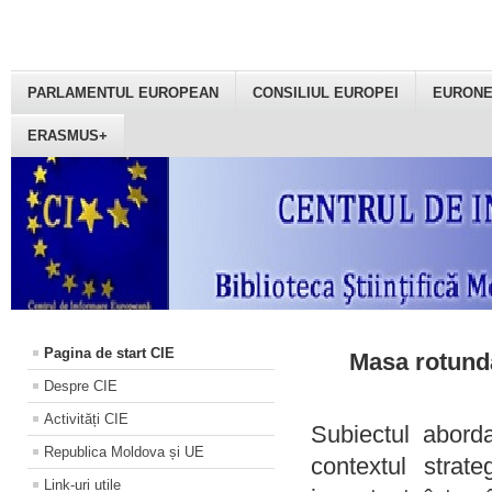
PARLAMENTUL EUROPEAN
CONSILIUL EUROPEI
EURON
ERASMUS+
Pagina de start CIE
Masa rotundă
Despre CIE
Activități CIE
Subiectul aborda
Republica Moldova și UE
contextul strat
Link-uri utile