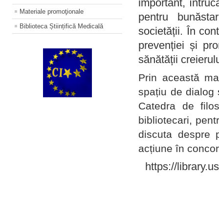
important, întruc
Materiale promoţionale
pentru bunăstar
Biblioteca Științifică Medicală
societății. În con
prevenției și pr
sănătății creierul
Prin această ma
spațiu de dialog 
Catedra de filo
bibliotecari, pent
discuta despre p
acțiune în concord
https://library.