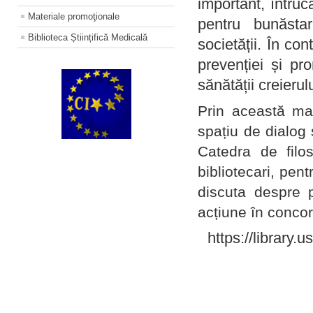
important, întruc
Materiale promoţionale
pentru bunăstar
Biblioteca Științifică Medicală
societății. În con
prevenției și pr
sănătății creierul
Prin această ma
spațiu de dialog 
Catedra de filo
bibliotecari, pent
discuta despre p
acțiune în concord
https://library.