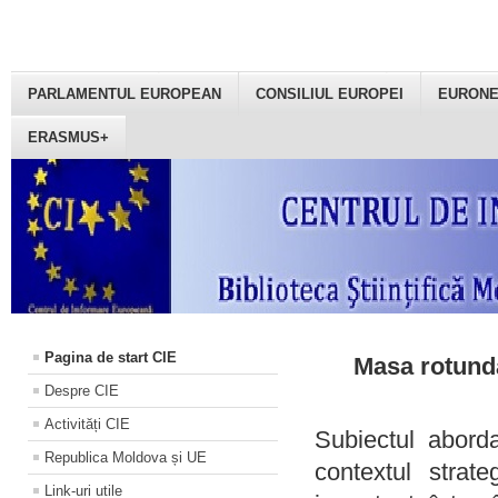
PARLAMENTUL EUROPEAN
CONSILIUL EUROPEI
EURON
ERASMUS+
Pagina de start CIE
Masa rotundă
Despre CIE
Activități CIE
Subiectul aborda
Republica Moldova și UE
contextul strat
Link-uri utile