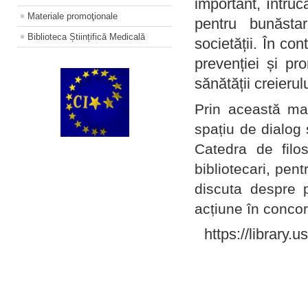
important, întruc
Materiale promoţionale
pentru bunăstar
Biblioteca Științifică Medicală
societății. În con
prevenției și pr
sănătății creierul
Prin această ma
spațiu de dialog 
Catedra de filo
bibliotecari, pent
discuta despre p
acțiune în concord
https://library.