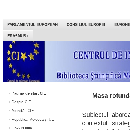
PARLAMENTUL EUROPEAN
CONSILIUL EUROPEI
EURON
ERASMUS+
Pagina de start CIE
Masa rotundă
Despre CIE
Activități CIE
Subiectul aborda
Republica Moldova și UE
contextul strat
Link-uri utile