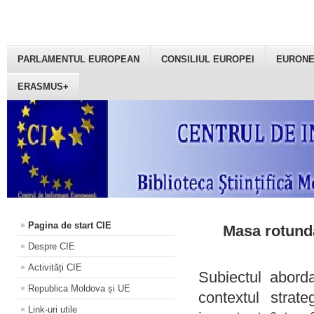
PARLAMENTUL EUROPEAN
CONSILIUL EUROPEI
EURON
ERASMUS+
Pagina de start CIE
Masa rotundă
Despre CIE
Activități CIE
Subiectul aborda
Republica Moldova și UE
contextul strat
Link-uri utile