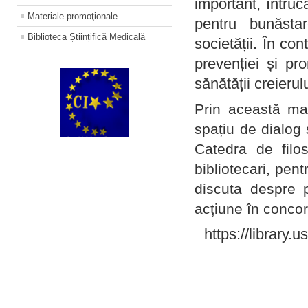
important, întruc
Materiale promoţionale
pentru bunăstar
Biblioteca Științifică Medicală
societății. În con
prevenției și pr
sănătății creierul
Prin această ma
spațiu de dialog 
Catedra de filo
bibliotecari, pent
discuta despre p
acțiune în concord
https://library.