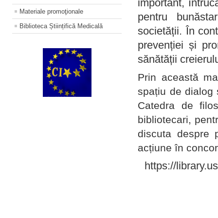
important, întruc
Materiale promoţionale
pentru bunăstar
Biblioteca Științifică Medicală
societății. În con
prevenției și pr
sănătății creierul
Prin această ma
spațiu de dialog 
Catedra de filo
bibliotecari, pent
discuta despre p
acțiune în concord
https://library.