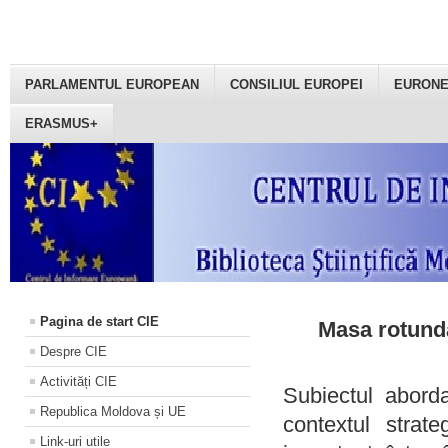
PARLAMENTUL EUROPEAN
CONSILIUL EUROPEI
EURON
ERASMUS+
Pagina de start CIE
Masa rotundă
Despre CIE
Activități CIE
Subiectul aborda
Republica Moldova și UE
contextul strat
Link-uri utile