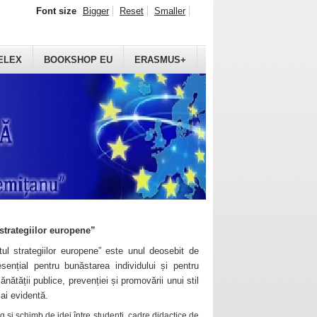
Font size
Bigger
Reset
Smaller
ELEX
BOOKSHOP EU
ERASMUS+
strategiilor europene”
ul strategiilor europene” este unul deosebit de
sențial pentru bunăstarea individului și pentru
ănătății publice, prevenției și promovării unui stil
mai evidentă.
 și schimb de idei între studenți, cadre didactice de