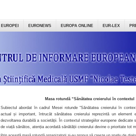
 EUROPEI
EURONEWS
EUROPA ONLINE
EUR-LEX
PR
Masa rotundă “Sănătatea creierului în contextul 
Subiectul abordat în cadrul Mesei rotunde “Sănătatea creierului în context
actual și important, întrucât sănătatea creierului reprezintă un element e
dezvoltarea durabilă a societății. În contextul strategiilor europene dedicate s
de viață sănătos, atenția acordată sănătății creierului devine o prioritate tot 
Prin această masă rotundă organizatorii şi-au propus să creeze un spațiu de dialog