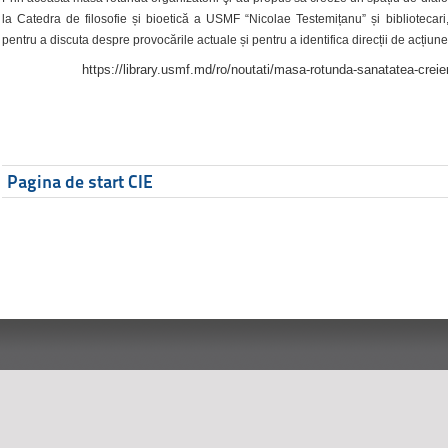
la Catedra de filosofie și bioetică a USMF “Nicolae Testemițanu” și bibliotecari,
pentru a discuta despre provocările actuale și pentru a identifica direcții de acțiune
https://library.usmf.md/ro/noutati/masa-rotunda-sanatatea-creier
Pagina de start CIE