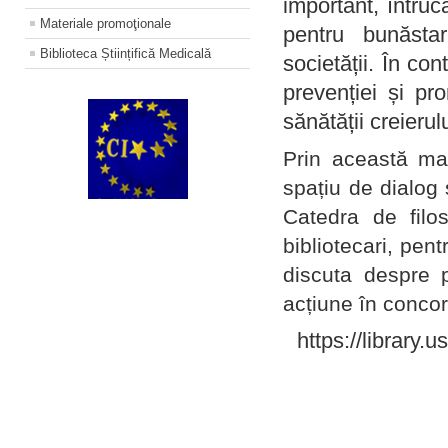
important, întruc
Materiale promoţionale
pentru bunăstar
Biblioteca Științifică Medicală
societății. În con
prevenției și pr
sănătății creierul
Prin această ma
spațiu de dialog 
Catedra de filo
bibliotecari, pent
discuta despre p
acțiune în concord
https://library.