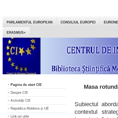
PARLAMENTUL EUROPEAN
CONSILIUL EUROPEI
EURON
ERASMUS+
Pagina de start CIE
Masa rotundă
Despre CIE
Activități CIE
Subiectul aborda
Republica Moldova și UE
contextul strat
Link-uri utile