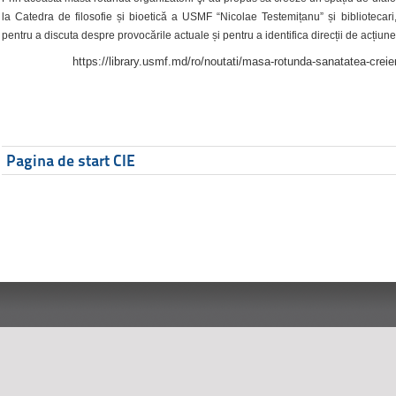
la Catedra de filosofie și bioetică a USMF “Nicolae Testemițanu” și bibliotecari,
pentru a discuta despre provocările actuale și pentru a identifica direcții de acțiune
https://library.usmf.md/ro/noutati/masa-rotunda-sanatatea-creier
Pagina de start CIE