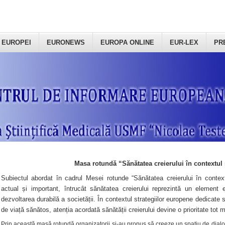
 EUROPEI
EURONEWS
EUROPA ONLINE
EUR-LEX
PR
Masa rotundă “Sănătatea creierului în contextul 
Subiectul abordat în cadrul Mesei rotunde “Sănătatea creierului în context
actual și important, întrucât sănătatea creierului reprezintă un element e
dezvoltarea durabilă a societății. În contextul strategiilor europene dedicate s
de viață sănătos, atenția acordată sănătății creierului devine o prioritate tot 
Prin această masă rotundă organizatorii şi-au propus să creeze un spațiu de dialog