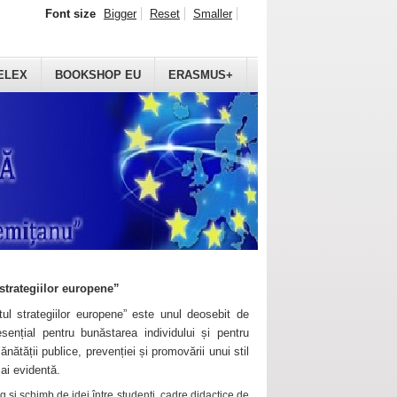
Font size
Bigger
Reset
Smaller
ELEX
BOOKSHOP EU
ERASMUS+
strategiilor europene”
ul strategiilor europene” este unul deosebit de
sențial pentru bunăstarea individului și pentru
ănătății publice, prevenției și promovării unui stil
mai evidentă.
 și schimb de idei între studenți, cadre didactice de