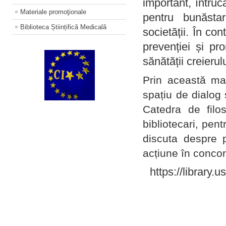
important, întruc
Materiale promoţionale
pentru bunăstar
Biblioteca Științifică Medicală
societății. În con
prevenției și pr
sănătății creierul
Prin această ma
spațiu de dialog 
Catedra de filo
bibliotecari, pent
discuta despre p
acțiune în concord
https://library.