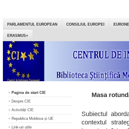
PARLAMENTUL EUROPEAN
CONSILIUL EUROPEI
EURON
ERASMUS+
Pagina de start CIE
Masa rotundă
Despre CIE
Activități CIE
Subiectul aborda
Republica Moldova și UE
contextul strat
Link-uri utile