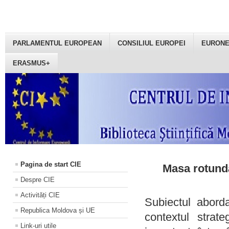
PARLAMENTUL EUROPEAN
CONSILIUL EUROPEI
EURON
ERASMUS+
Pagina de start CIE
Masa rotundă
Despre CIE
Activități CIE
Subiectul aborda
Republica Moldova și UE
contextul strat
Link-uri utile