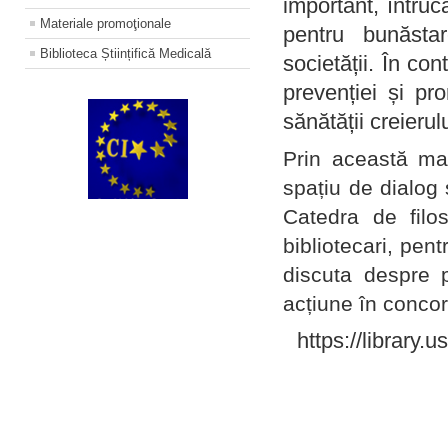
important, întruc
Materiale promoţionale
pentru bunăstar
Biblioteca Științifică Medicală
societății. În con
prevenției și pr
sănătății creierul
Prin această ma
spațiu de dialog 
Catedra de filo
bibliotecari, pent
discuta despre p
acțiune în concord
https://library.