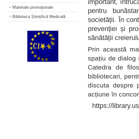
important, întruc
Materiale promoţionale
pentru bunăstar
Biblioteca Științifică Medicală
societății. În con
prevenției și pr
sănătății creierul
Prin această ma
spațiu de dialog 
Catedra de filo
bibliotecari, pent
discuta despre p
acțiune în concord
https://library.