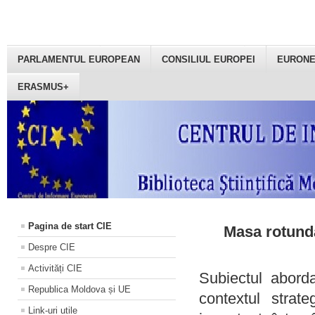
PARLAMENTUL EUROPEAN
CONSILIUL EUROPEI
EURON
ERASMUS+
Pagina de start CIE
Masa rotundă
Despre CIE
Activități CIE
Subiectul aborda
Republica Moldova și UE
contextul strat
Link-uri utile