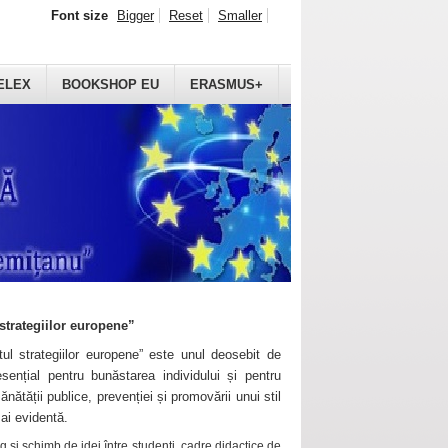
Font size
Bigger
Reset
Smaller
ELEX
BOOKSHOP EU
ERASMUS+
strategiilor europene”
ul strategiilor europene” este unul deosebit de
sențial pentru bunăstarea individului și pentru
ănătății publice, prevenției și promovării unui stil
mai evidentă.
 și schimb de idei între studenți, cadre didactice de