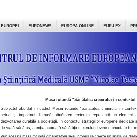
 EUROPEI
EURONEWS
EUROPA ONLINE
EUR-LEX
PR
Masa rotundă “Sănătatea creierului în contextul 
Subiectul abordat în cadrul Mesei rotunde “Sănătatea creierului în context
actual și important, întrucât sănătatea creierului reprezintă un element e
dezvoltarea durabilă a societății. În contextul strategiilor europene dedicate s
de viață sănătos, atenția acordată sănătății creierului devine o prioritate tot 
Prin această masă rotundă organizatorii şi-au propus să creeze un spațiu de dialog