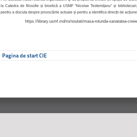
la Catedra de filosofie și bioetică a USMF “Nicolae Testemițanu” și bibliotecari,
pentru a discuta despre provocările actuale și pentru a identifica direcții de acțiune
https://library.usmf.md/ro/noutati/masa-rotunda-sanatatea-creier
Pagina de start CIE