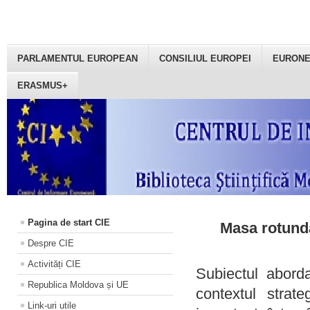
PARLAMENTUL EUROPEAN
CONSILIUL EUROPEI
EURON
ERASMUS+
Pagina de start CIE
Masa rotundă
Despre CIE
Activități CIE
Subiectul aborda
Republica Moldova și UE
contextul strat
Link-uri utile