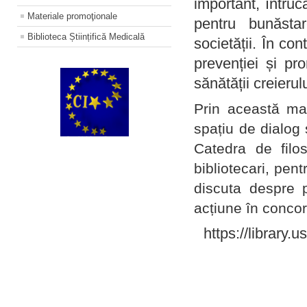
important, întruc
Materiale promoţionale
pentru bunăstar
Biblioteca Științifică Medicală
societății. În con
prevenției și pr
sănătății creierul
Prin această ma
spațiu de dialog 
Catedra de filo
bibliotecari, pent
discuta despre p
acțiune în concord
https://library.