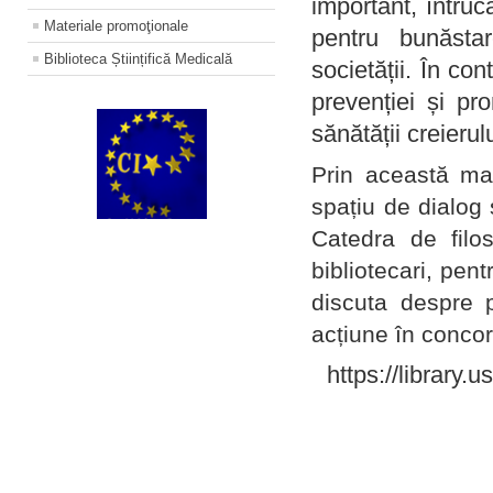
important, întruc
Materiale promoţionale
pentru bunăstar
Biblioteca Științifică Medicală
societății. În con
prevenției și pr
sănătății creierul
Prin această ma
spațiu de dialog 
Catedra de filo
bibliotecari, pent
discuta despre p
acțiune în concord
https://library.