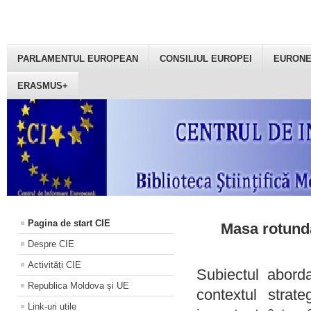
PARLAMENTUL EUROPEAN
CONSILIUL EUROPEI
EURON
ERASMUS+
Pagina de start CIE
Masa rotundă
Despre CIE
Activități CIE
Subiectul aborda
Republica Moldova și UE
contextul strat
Link-uri utile