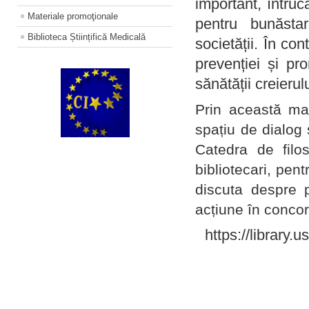
important, întruc
Materiale promoţionale
pentru bunăstar
Biblioteca Științifică Medicală
societății. În con
prevenției și pr
sănătății creierul
Prin această ma
spațiu de dialog 
Catedra de filo
bibliotecari, pent
discuta despre p
acțiune în concord
https://library.