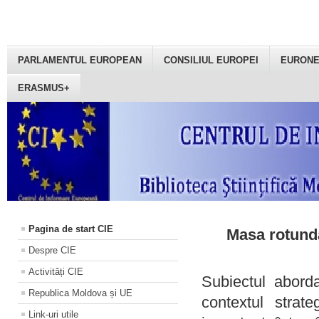
PARLAMENTUL EUROPEAN
CONSILIUL EUROPEI
EURON
ERASMUS+
Pagina de start CIE
Masa rotundă
Despre CIE
Activități CIE
Subiectul aborda
Republica Moldova și UE
contextul strat
Link-uri utile