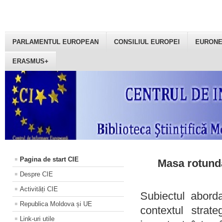
PARLAMENTUL EUROPEAN
CONSILIUL EUROPEI
EURON
ERASMUS+
Pagina de start CIE
Masa rotundă
Despre CIE
Activități CIE
Subiectul aborda
Republica Moldova și UE
contextul strat
Link-uri utile