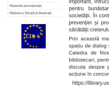
important, întruc
Materiale promoţionale
pentru bunăstar
Biblioteca Științifică Medicală
societății. În con
prevenției și pr
sănătății creierul
Prin această ma
spațiu de dialog 
Catedra de filo
bibliotecari, pent
discuta despre p
acțiune în concord
https://library.