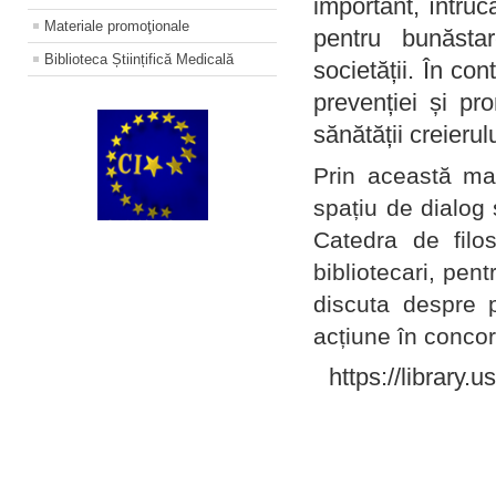
important, întruc
Materiale promoţionale
pentru bunăstar
Biblioteca Științifică Medicală
societății. În con
prevenției și pr
sănătății creierul
Prin această ma
spațiu de dialog 
Catedra de filo
bibliotecari, pent
discuta despre p
acțiune în concord
https://library.