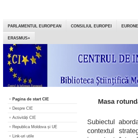
PARLAMENTUL EUROPEAN
CONSILIUL EUROPEI
EURON
ERASMUS+
Pagina de start CIE
Masa rotundă
Despre CIE
Activități CIE
Subiectul aborda
Republica Moldova și UE
contextul strat
Link-uri utile