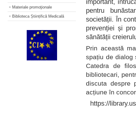
important, întruc
Materiale promoţionale
pentru bunăstar
Biblioteca Științifică Medicală
societății. În con
prevenției și pr
sănătății creierul
Prin această ma
spațiu de dialog 
Catedra de filo
bibliotecari, pent
discuta despre p
acțiune în concord
https://library.