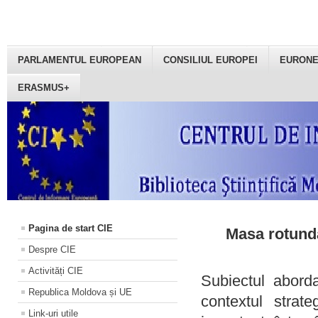
PARLAMENTUL EUROPEAN
CONSILIUL EUROPEI
EURON
ERASMUS+
Pagina de start CIE
Masa rotundă
Despre CIE
Activități CIE
Subiectul aborda
Republica Moldova și UE
contextul strat
Link-uri utile