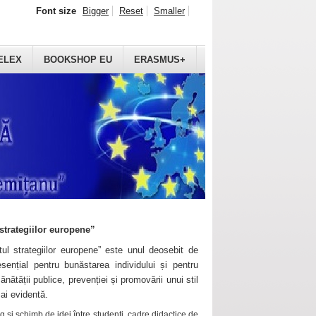
Font size
Bigger
Reset
Smaller
ELEX
BOOKSHOP EU
ERASMUS+
strategiilor europene”
ul strategiilor europene” este unul deosebit de
sențial pentru bunăstarea individului și pentru
ănătății publice, prevenției și promovării unui stil
mai evidentă.
 și schimb de idei între studenți, cadre didactice de