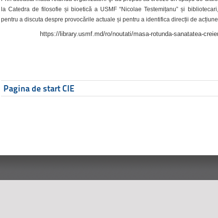
la Catedra de filosofie și bioetică a USMF “Nicolae Testemițanu” și bibliotecari,
pentru a discuta despre provocările actuale și pentru a identifica direcții de acțiune
https://library.usmf.md/ro/noutati/masa-rotunda-sanatatea-creier
Pagina de start CIE