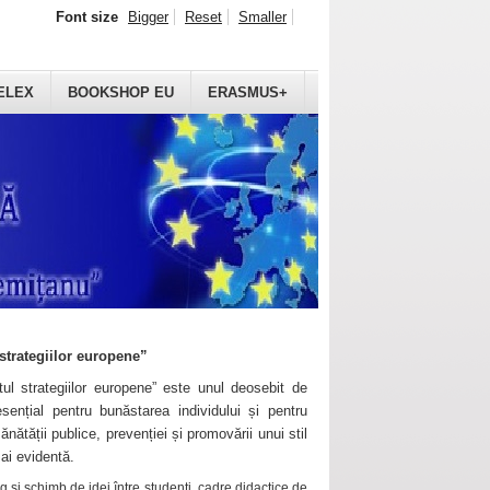
Font size
Bigger
Reset
Smaller
ELEX
BOOKSHOP EU
ERASMUS+
strategiilor europene”
ul strategiilor europene” este unul deosebit de
sențial pentru bunăstarea individului și pentru
ănătății publice, prevenției și promovării unui stil
mai evidentă.
 și schimb de idei între studenți, cadre didactice de