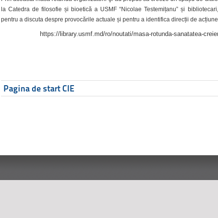
la Catedra de filosofie și bioetică a USMF “Nicolae Testemițanu” și bibliotecari,
pentru a discuta despre provocările actuale și pentru a identifica direcții de acțiune
https://library.usmf.md/ro/noutati/masa-rotunda-sanatatea-creier
Pagina de start CIE