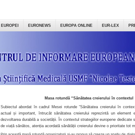
 EUROPEI
EURONEWS
EUROPA ONLINE
EUR-LEX
PR
Masa rotundă “Sănătatea creierului în contextul 
Subiectul abordat în cadrul Mesei rotunde “Sănătatea creierului în context
actual și important, întrucât sănătatea creierului reprezintă un element e
dezvoltarea durabilă a societății. În contextul strategiilor europene dedicate s
de viață sănătos, atenția acordată sănătății creierului devine o prioritate tot 
Prin această masă rotundă organizatorii şi-au propus să creeze un spațiu de dialog