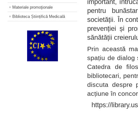
important, întruc
Materiale promoţionale
pentru bunăstar
Biblioteca Științifică Medicală
societății. În con
prevenției și pr
sănătății creierul
Prin această ma
spațiu de dialog 
Catedra de filo
bibliotecari, pent
discuta despre p
acțiune în concord
https://library.