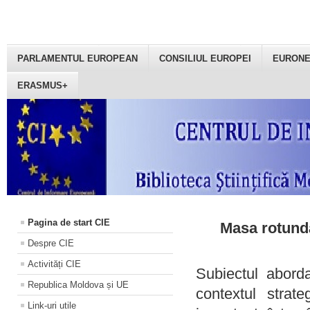
PARLAMENTUL EUROPEAN
CONSILIUL EUROPEI
EURON
ERASMUS+
Pagina de start CIE
Masa rotundă
Despre CIE
Activități CIE
Subiectul aborda
Republica Moldova și UE
contextul strat
Link-uri utile