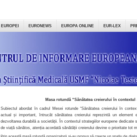
 EUROPEI
EURONEWS
EUROPA ONLINE
EUR-LEX
PR
Masa rotundă “Sănătatea creierului în contextul 
Subiectul abordat în cadrul Mesei rotunde “Sănătatea creierului în context
actual și important, întrucât sănătatea creierului reprezintă un element e
dezvoltarea durabilă a societății. În contextul strategiilor europene dedicate s
de viață sănătos, atenția acordată sănătății creierului devine o prioritate tot 
Prin această masă rotundă organizatorii şi-au propus să creeze un spațiu de dialog