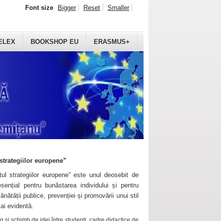
Font size
Bigger
Reset
Smaller
ELEX
BOOKSHOP EU
ERASMUS+
strategiilor europene”
ul strategiilor europene” este unul deosebit de
sențial pentru bunăstarea individului și pentru
ănătății publice, prevenției și promovării unui stil
mai evidentă.
 și schimb de idei între studenți, cadre didactice de