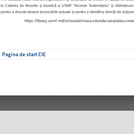
la Catedra de filosofie și bioetică a USMF “Nicolae Testemițanu” și bibliotecari,
pentru a discuta despre provocările actuale și pentru a identifica direcții de acțiune
https://library.usmf.md/ro/noutati/masa-rotunda-sanatatea-creier
Pagina de start CIE