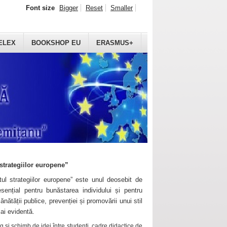
Font size
Bigger
Reset
Smaller
ELEX
BOOKSHOP EU
ERASMUS+
strategiilor europene”
ul strategiilor europene” este unul deosebit de
sențial pentru bunăstarea individului și pentru
ănătății publice, prevenției și promovării unui stil
mai evidentă.
 și schimb de idei între studenți, cadre didactice de