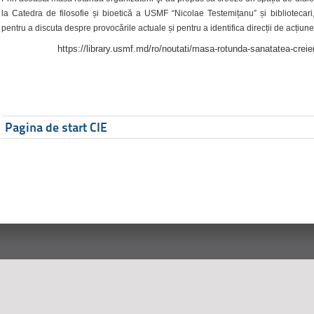
la Catedra de filosofie și bioetică a USMF “Nicolae Testemițanu” și bibliotecari,
pentru a discuta despre provocările actuale și pentru a identifica direcții de acțiune
https://library.usmf.md/ro/noutati/masa-rotunda-sanatatea-creier
Pagina de start CIE