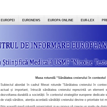
 EUROPEI
EURONEWS
EUROPA ONLINE
EUR-LEX
PR
Masa rotundă “Sănătatea creierului în contextul 
Subiectul abordat în cadrul Mesei rotunde “Sănătatea creierului în context
actual și important, întrucât sănătatea creierului reprezintă un element e
dezvoltarea durabilă a societății. În contextul strategiilor europene dedicate s
de viață sănătos, atenția acordată sănătății creierului devine o prioritate tot 
Prin această masă rotundă organizatorii şi-au propus să creeze un spațiu de dialog