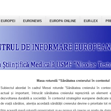
 EUROPEI
EURONEWS
EUROPA ONLINE
EUR-LEX
PR
Masa rotundă “Sănătatea creierului în contextul 
Subiectul abordat în cadrul Mesei rotunde “Sănătatea creierului în context
actual și important, întrucât sănătatea creierului reprezintă un element e
dezvoltarea durabilă a societății. În contextul strategiilor europene dedicate s
de viață sănătos, atenția acordată sănătății creierului devine o prioritate tot 
Prin această masă rotundă organizatorii şi-au propus să creeze un spațiu de dialog