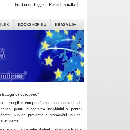
Font size
Bigger
Reset
Smaller
ELEX
BOOKSHOP EU
ERASMUS+
strategiilor europene”
ul strategiilor europene” este unul deosebit de
sențial pentru bunăstarea individului și pentru
ănătății publice, prevenției și promovării unui stil
mai evidentă.
 și schimb de idei între studenți, cadre didactice de