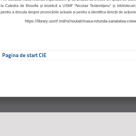
la Catedra de filosofie și bioetică a USMF “Nicolae Testemițanu” și bibliotecari,
pentru a discuta despre provocările actuale și pentru a identifica direcții de acțiune
https://library.usmf.md/ro/noutati/masa-rotunda-sanatatea-creier
Pagina de start CIE