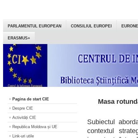
PARLAMENTUL EUROPEAN
CONSILIUL EUROPEI
EURON
ERASMUS+
Pagina de start CIE
Masa rotundă
Despre CIE
Activități CIE
Subiectul aborda
Republica Moldova și UE
contextul strat
Link-uri utile