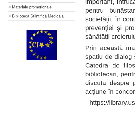
important, întruc
Materiale promoţionale
pentru bunăstar
Biblioteca Științifică Medicală
societății. În con
prevenției și pr
sănătății creierul
Prin această ma
spațiu de dialog 
Catedra de filo
bibliotecari, pent
discuta despre p
acțiune în concord
https://library.