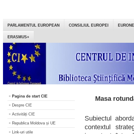
PARLAMENTUL EUROPEAN
CONSILIUL EUROPEI
EURON
ERASMUS+
Pagina de start CIE
Masa rotundă
Despre CIE
Activități CIE
Subiectul aborda
Republica Moldova și UE
contextul strat
Link-uri utile