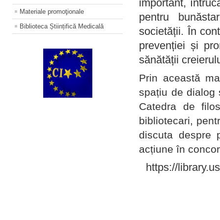
important, întruc
Materiale promoţionale
pentru bunăstar
Biblioteca Științifică Medicală
societății. În con
prevenției și pr
sănătății creierul
Prin această ma
spațiu de dialog 
Catedra de filo
bibliotecari, pent
discuta despre p
acțiune în concord
https://library.