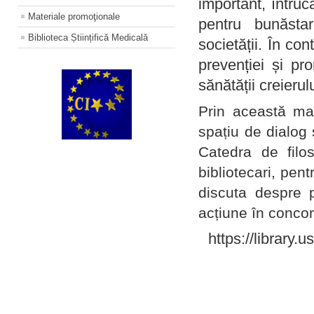
important, întruc
Materiale promoţionale
pentru bunăstar
Biblioteca Științifică Medicală
societății. În con
prevenției și pr
sănătății creierul
Prin această ma
spațiu de dialog 
Catedra de filo
bibliotecari, pent
discuta despre p
acțiune în concord
https://library.