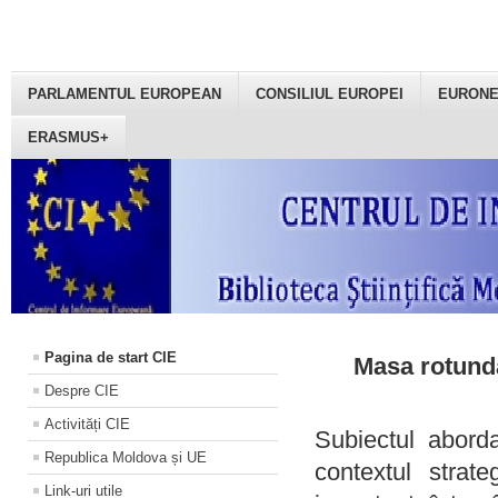
PARLAMENTUL EUROPEAN
CONSILIUL EUROPEI
EURON
ERASMUS+
Pagina de start CIE
Masa rotundă
Despre CIE
Activități CIE
Subiectul aborda
Republica Moldova și UE
contextul strat
Link-uri utile