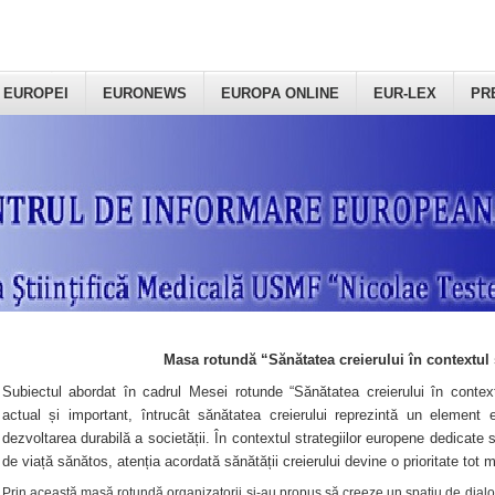
 EUROPEI
EURONEWS
EUROPA ONLINE
EUR-LEX
PR
Masa rotundă “Sănătatea creierului în contextul 
Subiectul abordat în cadrul Mesei rotunde “Sănătatea creierului în context
actual și important, întrucât sănătatea creierului reprezintă un element e
dezvoltarea durabilă a societății. În contextul strategiilor europene dedicate s
de viață sănătos, atenția acordată sănătății creierului devine o prioritate tot 
Prin această masă rotundă organizatorii şi-au propus să creeze un spațiu de dialog