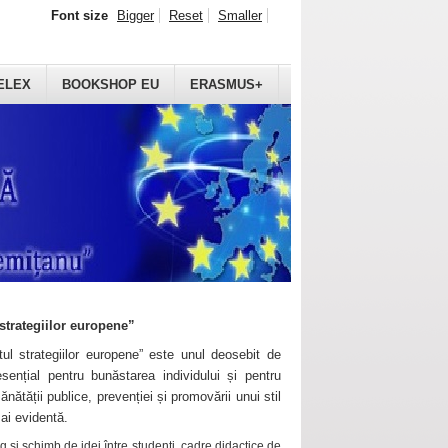
Font size
Bigger
Reset
Smaller
ELEX
BOOKSHOP EU
ERASMUS+
strategiilor europene”
ul strategiilor europene” este unul deosebit de
sențial pentru bunăstarea individului și pentru
ănătății publice, prevenției și promovării unui stil
mai evidentă.
 și schimb de idei între studenți, cadre didactice de