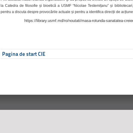
la Catedra de filosofie și bioetică a USMF “Nicolae Testemițanu” și bibliotecari,
pentru a discuta despre provocările actuale și pentru a identifica direcții de acțiune
https://library.usmf.md/ro/noutati/masa-rotunda-sanatatea-creier
Pagina de start CIE