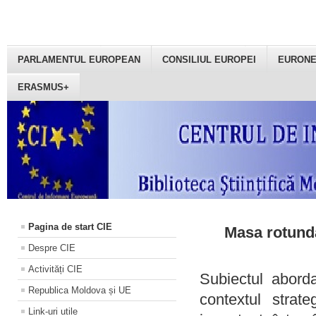
PARLAMENTUL EUROPEAN
CONSILIUL EUROPEI
EURON
ERASMUS+
Pagina de start CIE
Masa rotundă
Despre CIE
Activități CIE
Subiectul aborda
Republica Moldova și UE
contextul strat
Link-uri utile