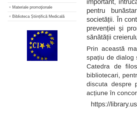
important, întruc
Materiale promoţionale
pentru bunăstar
Biblioteca Științifică Medicală
societății. În con
prevenției și pr
sănătății creierul
Prin această ma
spațiu de dialog 
Catedra de filo
bibliotecari, pent
discuta despre p
acțiune în concord
https://library.