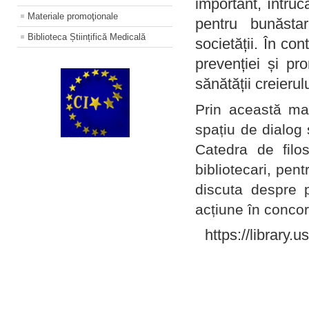
important, întruc
Materiale promoţionale
pentru bunăstar
Biblioteca Științifică Medicală
societății. În con
prevenției și pr
sănătății creierul
Prin această ma
spațiu de dialog 
Catedra de filo
bibliotecari, pent
discuta despre p
acțiune în concord
https://library.