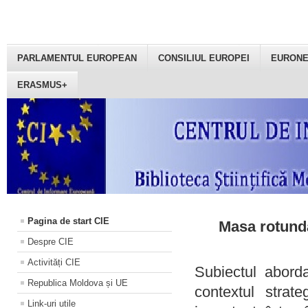
PARLAMENTUL EUROPEAN
CONSILIUL EUROPEI
EURON
ERASMUS+
Pagina de start CIE
Masa rotundă
Despre CIE
Activități CIE
Subiectul aborda
Republica Moldova și UE
contextul strat
Link-uri utile