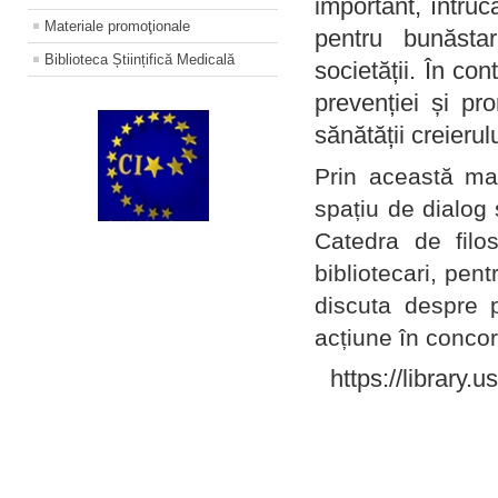
important, întruc
Materiale promoţionale
pentru bunăstar
Biblioteca Științifică Medicală
societății. În con
prevenției și pr
sănătății creierul
Prin această ma
spațiu de dialog 
Catedra de filo
bibliotecari, pent
discuta despre p
acțiune în concord
https://library.