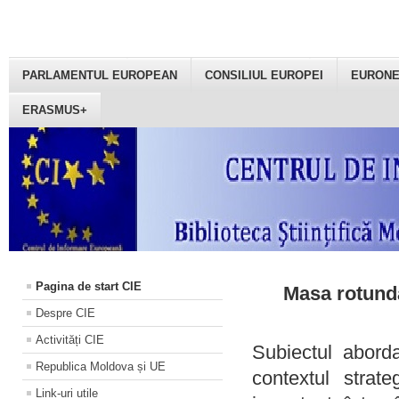
PARLAMENTUL EUROPEAN
CONSILIUL EUROPEI
EURON
ERASMUS+
Pagina de start CIE
Masa rotundă
Despre CIE
Activități CIE
Subiectul aborda
Republica Moldova și UE
contextul strat
Link-uri utile