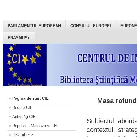
PARLAMENTUL EUROPEAN
CONSILIUL EUROPEI
EURON
ERASMUS+
Pagina de start CIE
Masa rotundă
Despre CIE
Activități CIE
Subiectul aborda
Republica Moldova și UE
contextul strat
Link-uri utile