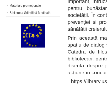
important, întruc
Materiale promoţionale
pentru bunăstar
Biblioteca Științifică Medicală
societății. În con
prevenției și pr
sănătății creierul
Prin această ma
spațiu de dialog 
Catedra de filo
bibliotecari, pent
discuta despre p
acțiune în concord
https://library.