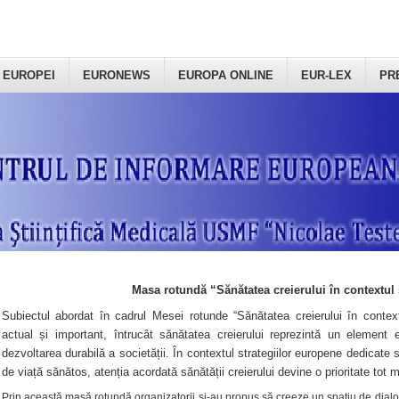
 EUROPEI
EURONEWS
EUROPA ONLINE
EUR-LEX
PR
Masa rotundă “Sănătatea creierului în contextul 
Subiectul abordat în cadrul Mesei rotunde “Sănătatea creierului în context
actual și important, întrucât sănătatea creierului reprezintă un element e
dezvoltarea durabilă a societății. În contextul strategiilor europene dedicate s
de viață sănătos, atenția acordată sănătății creierului devine o prioritate tot 
Prin această masă rotundă organizatorii şi-au propus să creeze un spațiu de dialog