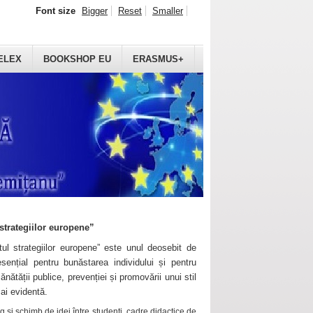
Font size
Bigger
Reset
Smaller
ELEX
BOOKSHOP EU
ERASMUS+
strategiilor europene”
ul strategiilor europene” este unul deosebit de
sențial pentru bunăstarea individului și pentru
ănătății publice, prevenției și promovării unui stil
mai evidentă.
 și schimb de idei între studenți, cadre didactice de