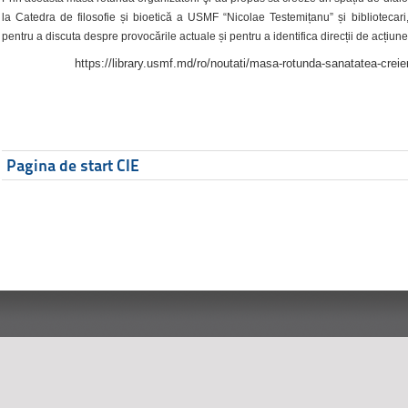
la Catedra de filosofie și bioetică a USMF “Nicolae Testemițanu” și bibliotecari,
pentru a discuta despre provocările actuale și pentru a identifica direcții de acțiune
https://library.usmf.md/ro/noutati/masa-rotunda-sanatatea-creier
Pagina de start CIE