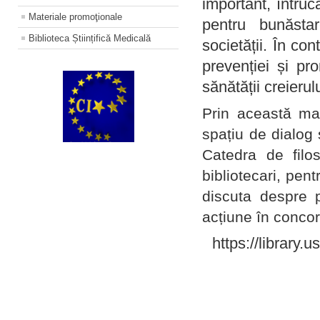
important, întruc
Materiale promoţionale
pentru bunăstar
Biblioteca Științifică Medicală
societății. În con
prevenției și pr
sănătății creierul
Prin această ma
spațiu de dialog 
Catedra de filo
bibliotecari, pent
discuta despre p
acțiune în concord
https://library.