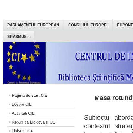
PARLAMENTUL EUROPEAN
CONSILIUL EUROPEI
EURON
ERASMUS+
Pagina de start CIE
Masa rotundă
Despre CIE
Activități CIE
Subiectul aborda
Republica Moldova și UE
contextul strat
Link-uri utile