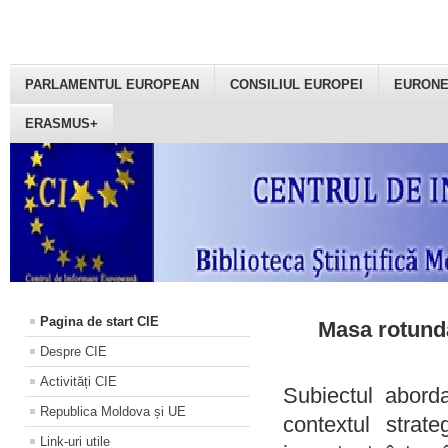
PARLAMENTUL EUROPEAN
CONSILIUL EUROPEI
EURON
ERASMUS+
Pagina de start CIE
Masa rotundă
Despre CIE
Activități CIE
Subiectul aborda
Republica Moldova și UE
contextul strat
Link-uri utile