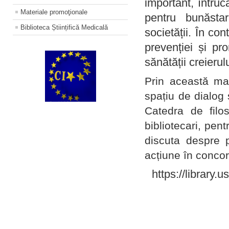
important, întruc
Materiale promoţionale
pentru bunăstar
Biblioteca Științifică Medicală
societății. În con
prevenției și pr
sănătății creierul
Prin această ma
spațiu de dialog 
Catedra de filo
bibliotecari, pent
discuta despre p
acțiune în concord
https://library.