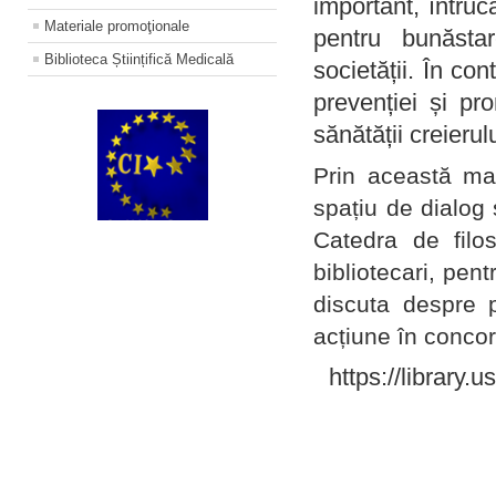
important, întruc
Materiale promoţionale
pentru bunăstar
Biblioteca Științifică Medicală
societății. În con
prevenției și pr
sănătății creierul
Prin această ma
spațiu de dialog 
Catedra de filo
bibliotecari, pent
discuta despre p
acțiune în concord
https://library.