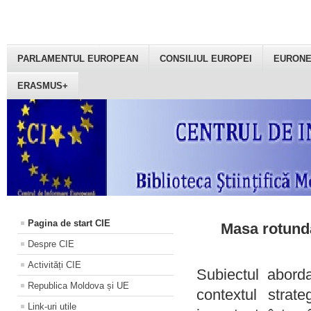
PARLAMENTUL EUROPEAN
CONSILIUL EUROPEI
EURON
ERASMUS+
Pagina de start CIE
Masa rotundă
Despre CIE
Activități CIE
Subiectul aborda
Republica Moldova și UE
contextul strat
Link-uri utile