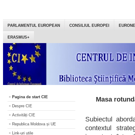
PARLAMENTUL EUROPEAN
CONSILIUL EUROPEI
EURON
ERASMUS+
Pagina de start CIE
Masa rotundă
Despre CIE
Activități CIE
Subiectul aborda
Republica Moldova și UE
contextul strat
Link-uri utile