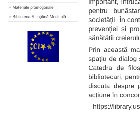
important, întruc
Materiale promoţionale
pentru bunăstar
Biblioteca Științifică Medicală
societății. În con
prevenției și pr
sănătății creierul
Prin această ma
spațiu de dialog 
Catedra de filo
bibliotecari, pent
discuta despre p
acțiune în concord
https://library.