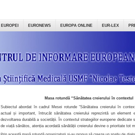
 EUROPEI
EURONEWS
EUROPA ONLINE
EUR-LEX
PR
Masa rotundă “Sănătatea creierului în contextul 
Subiectul abordat în cadrul Mesei rotunde “Sănătatea creierului în context
actual și important, întrucât sănătatea creierului reprezintă un element e
dezvoltarea durabilă a societății. În contextul strategiilor europene dedicate s
de viață sănătos, atenția acordată sănătății creierului devine o prioritate tot 
Prin această masă rotundă organizatorii şi-au propus să creeze un spațiu de dialog