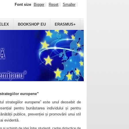
Font size
Bigger
Reset
Smaller
ELEX
BOOKSHOP EU
ERASMUS+
strategiilor europene”
ul strategiilor europene” este unul deosebit de
sențial pentru bunăstarea individului și pentru
ănătății publice, prevenției și promovării unui stil
mai evidentă.
 și schimb de idei între studenți, cadre didactice de