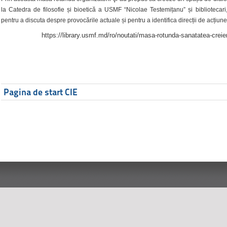
la Catedra de filosofie și bioetică a USMF “Nicolae Testemițanu” și bibliotecari,
pentru a discuta despre provocările actuale și pentru a identifica direcții de acțiune
https://library.usmf.md/ro/noutati/masa-rotunda-sanatatea-creier
Pagina de start CIE