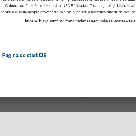
la Catedra de filosofie și bioetică a USMF “Nicolae Testemițanu” și bibliotecari,
pentru a discuta despre provocările actuale și pentru a identifica direcții de acțiune
https://library.usmf.md/ro/noutati/masa-rotunda-sanatatea-creier
Pagina de start CIE