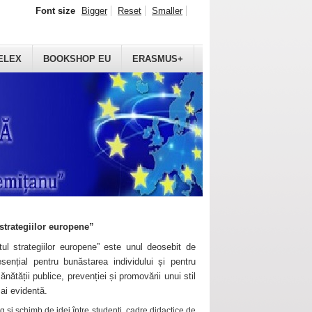
Font size
Bigger
Reset
Smaller
ELEX
BOOKSHOP EU
ERASMUS+
strategiilor europene”
ul strategiilor europene” este unul deosebit de
sențial pentru bunăstarea individului și pentru
ănătății publice, prevenției și promovării unui stil
mai evidentă.
 și schimb de idei între studenți, cadre didactice de