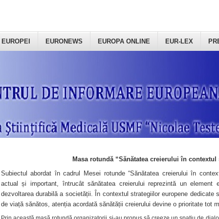
 EUROPEI
EURONEWS
EUROPA ONLINE
EUR-LEX
PR
Masa rotundă “Sănătatea creierului în contextul 
Subiectul abordat în cadrul Mesei rotunde “Sănătatea creierului în context
actual și important, întrucât sănătatea creierului reprezintă un element e
dezvoltarea durabilă a societății. În contextul strategiilor europene dedicate s
de viață sănătos, atenția acordată sănătății creierului devine o prioritate tot 
Prin această masă rotundă organizatorii şi-au propus să creeze un spațiu de dialog