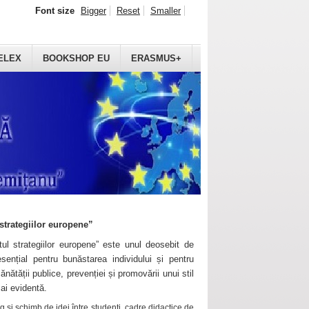
Font size
Bigger
Reset
Smaller
ELEX
BOOKSHOP EU
ERASMUS+
strategiilor europene”
ul strategiilor europene” este unul deosebit de
sențial pentru bunăstarea individului și pentru
ănătății publice, prevenției și promovării unui stil
mai evidentă.
 și schimb de idei între studenți, cadre didactice de