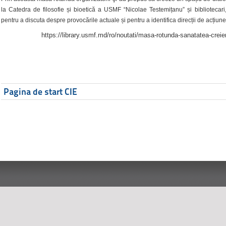
la Catedra de filosofie și bioetică a USMF “Nicolae Testemițanu” și bibliotecari,
pentru a discuta despre provocările actuale și pentru a identifica direcții de acțiune
https://library.usmf.md/ro/noutati/masa-rotunda-sanatatea-creier
Pagina de start CIE