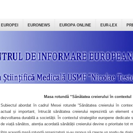
 EUROPEI
EURONEWS
EUROPA ONLINE
EUR-LEX
PR
Masa rotundă “Sănătatea creierului în contextul 
Subiectul abordat în cadrul Mesei rotunde “Sănătatea creierului în context
actual și important, întrucât sănătatea creierului reprezintă un element e
dezvoltarea durabilă a societății. În contextul strategiilor europene dedicate s
de viață sănătos, atenția acordată sănătății creierului devine o prioritate tot 
Prin această masă rotundă organizatorii şi-au propus să creeze un spațiu de dialog