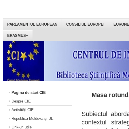
PARLAMENTUL EUROPEAN
CONSILIUL EUROPEI
EURON
ERASMUS+
Pagina de start CIE
Masa rotundă
Despre CIE
Activități CIE
Subiectul aborda
Republica Moldova și UE
contextul strat
Link-uri utile