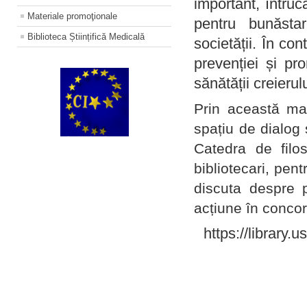
important, întruc
Materiale promoţionale
pentru bunăstar
Biblioteca Științifică Medicală
societății. În con
prevenției și pr
sănătății creierul
Prin această ma
spațiu de dialog 
Catedra de filo
bibliotecari, pent
discuta despre p
acțiune în concord
https://library.